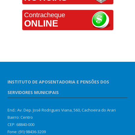
Contracheque
ONLINE
INSTITUTO DE APOSENTADORIA E PENSÕES DOS
SERVIDORES MUNICIPAIS
End.: Av. Dep. José Rodrigues Viana, 560, Cachoeira do Arari
Bairro: Centro
CEP: 68840-000
Fone: (91) 98436-3209