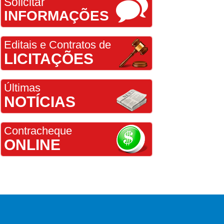
Solicitar
INFORMAÇÕES
Editais e Contratos de
LICITAÇÕES
Últimas
NOTÍCIAS
Contracheque
ONLINE