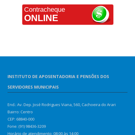
Contracheque
ONLINE
INSTITUTO DE APOSENTADORIA E PENSÕES DOS
SERVIDORES MUNICIPAIS
End.: Av. Dep. José Rodrigues Viana, 560, Cachoeira do Arari
Bairro: Centro
CEP: 68840-000
Fone: (91) 98436-3209
Horário de atendimento: 08:00 às 14:00