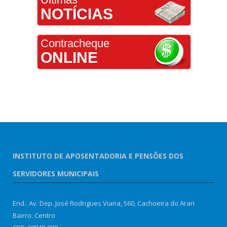
NOTÍCIAS
Contracheque
ONLINE
INSTITUTO DE APOSENTADORIA E PENSÕES DOS
SERVIDORES MUNICIPAIS
End.: Av. Dep. José Rodrigues Viana, 560, Cachoeira do Arari
Bairro: Centro