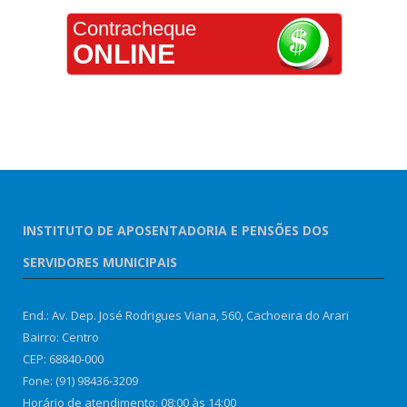
Contracheque
ONLINE
INSTITUTO DE APOSENTADORIA E PENSÕES DOS
SERVIDORES MUNICIPAIS
End.: Av. Dep. José Rodrigues Viana, 560, Cachoeira do Arari
Bairro: Centro
CEP: 68840-000
Fone: (91) 98436-3209
Horário de atendimento: 08:00 às 14:00