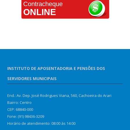
Contracheque
ONLINE
INSTITUTO DE APOSENTADORIA E PENSÕES DOS
SERVIDORES MUNICIPAIS
End.: Av. Dep. José Rodrigues Viana, 560, Cachoeira do Arari
Bairro: Centro
CEP: 68840-000
Fone: (91) 98436-3209
Horário de atendimento: 08:00 às 14:00