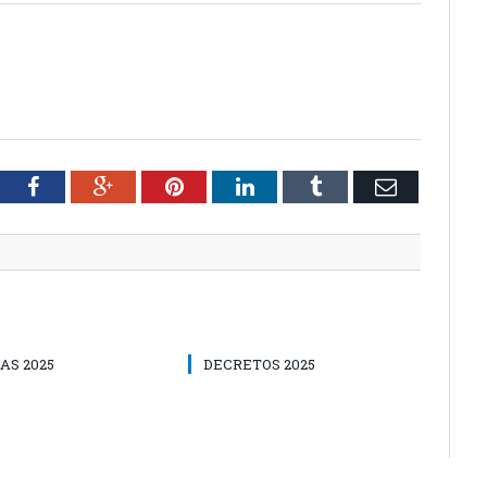
tter
Facebook
Google+
Pinterest
LinkedIn
Tumblr
Email
AS 2025
DECRETOS 2025