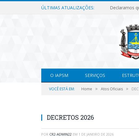
ÚLTIMAS ATUALIZAÇÕES:
O IAPSM
SERVIÇOS
ESTRUT
»
»
VOCÊ ESTÁ EM:
Home
Atos Oficiais
DEC
DECRETOS 2026
POR
CR2-ADMIN22
EM
1 DE JANEIRO DE 2026