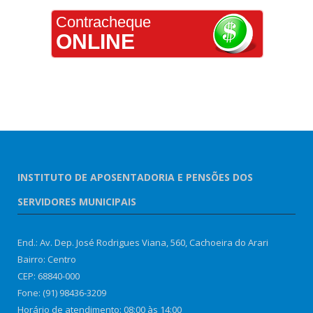
Contracheque
ONLINE
INSTITUTO DE APOSENTADORIA E PENSÕES DOS
SERVIDORES MUNICIPAIS
End.: Av. Dep. José Rodrigues Viana, 560, Cachoeira do Arari
Bairro: Centro
CEP: 68840-000
Fone: (91) 98436-3209
Horário de atendimento: 08:00 às 14:00