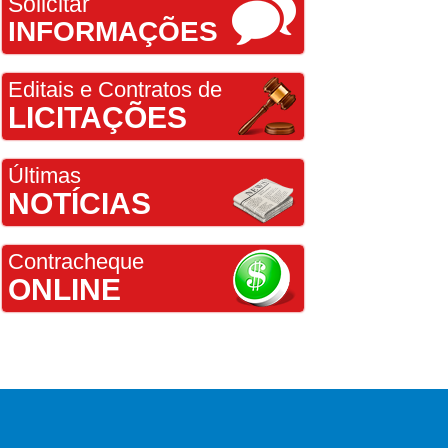
Solicitar
INFORMAÇÕES
Editais e Contratos de
LICITAÇÕES
Últimas
NOTÍCIAS
Contracheque
ONLINE