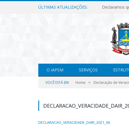
ÚLTIMAS ATUALIZAÇÕES:
O IAPSM
SERVIÇOS
ESTRUT
»
VOCÊ ESTÁ EM:
Home
Declaração de Verac
DECLARACAO_VERACIDADE_DAIR_2
DECLARACAO_VERACIDADE_DAIR_2021_06