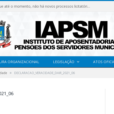
Declaramos que até o momento, não há novos processos licitatórios para o Instituto de Previdência no ano de 2026.
URA ORGANIZACIONAL
LEGISLAÇÃO
ATOS OFICI
»
idade
DECLARACAO_VERACIDADE_DAIR_2021_06
021_06