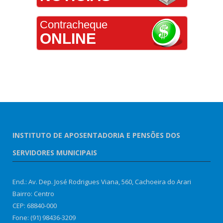
Contracheque
ONLINE
INSTITUTO DE APOSENTADORIA E PENSÕES DOS
SERVIDORES MUNICIPAIS
End.: Av. Dep. José Rodrigues Viana, 560, Cachoeira do Arari
Bairro: Centro
CEP: 68840-000
Fone: (91) 98436-3209