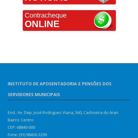
Contracheque
ONLINE
INSTITUTO DE APOSENTADORIA E PENSÕES DOS
SERVIDORES MUNICIPAIS
End.: Av. Dep. José Rodrigues Viana, 560, Cachoeira do Arari
Bairro: Centro
CEP: 68840-000
Fone: (91) 98436-3209