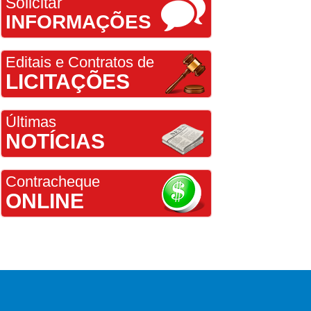
Solicitar
INFORMAÇÕES
Editais e Contratos de
LICITAÇÕES
Últimas
NOTÍCIAS
Contracheque
ONLINE