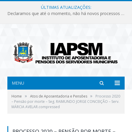
ÚLTIMAS ATUALIZAÇÕES:
Declaramos que até o momento, não há novos processos licitatórios para o Instituto de Previdência no ano de 2026.
MENU
»
»
Home
Atos de Aposentadoria e Pensões
Processo 2020
– Pensão por morte – Seg. RAIMUNDO JORGE CONCEIÇÃO – Serv.
MÁRCIA AVELAR.compressed
PROCESSO 2020 – PENSÃO POR MORTE –