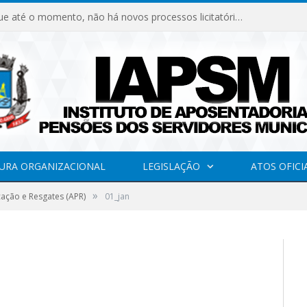
Declaramos que até o momento, não há novos processos licitatórios para o Instituto de Previdência no ano de 2026.
URA ORGANIZACIONAL
LEGISLAÇÃO
ATOS OFICI
»
cação e Resgates (APR)
01_jan