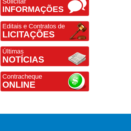
Solicitar
INFORMAÇÕES
Editais e Contratos de
LICITAÇÕES
Últimas
NOTÍCIAS
Contracheque
ONLINE