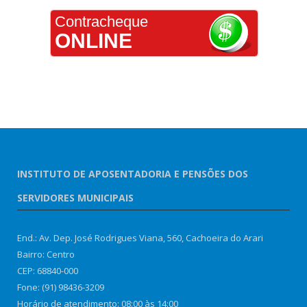
Contracheque
ONLINE
INSTITUTO DE APOSENTADORIA E PENSÕES DOS
SERVIDORES MUNICIPAIS
End.: Av. Dep. José Rodrigues Viana, 560, Cachoeira do Arari
Bairro: Centro
CEP: 68840-000
Fone: (91) 98436-3209
Horário de atendimento: 08:00 às 14:00