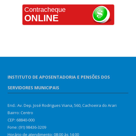
Contracheque
ONLINE
INSTITUTO DE APOSENTADORIA E PENSÕES DOS
SERVIDORES MUNICIPAIS
End.: Av. Dep. José Rodrigues Viana, 560, Cachoeira do Arari
Bairro: Centro
CEP: 68840-000
Fone: (91) 98436-3209
Horário de atendimento: 08:00 às 14:00