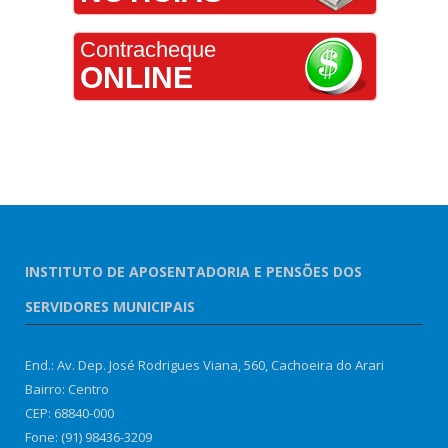
Contracheque
ONLINE
INSTITUTO DE APOSENTADORIA E PENSÕES DOS
SERVIDORES MUNICIPAIS
End.: Av. Dep. José Rodrigues Viana, 560, Cachoeira do Arari
Bairro: Centro
CEP: 68840-000
Fone: (91) 98436-3209