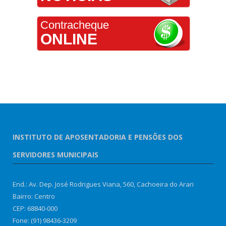
Contracheque
ONLINE
INSTITUTO DE APOSENTADORIA E PENSÕES DOS
SERVIDORES MUNICIPAIS
End.: Av. Dep. José Rodrigues Viana, 560, Cachoeira do Arari
Bairro: Centro
CEP: 68840-000
Fone: (91) 98436-3209