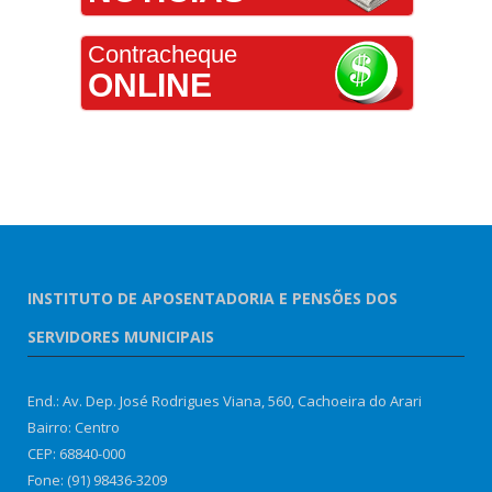
Contracheque
ONLINE
INSTITUTO DE APOSENTADORIA E PENSÕES DOS
SERVIDORES MUNICIPAIS
End.: Av. Dep. José Rodrigues Viana, 560, Cachoeira do Arari
Bairro: Centro
CEP: 68840-000
Fone: (91) 98436-3209