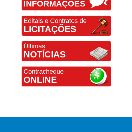
INFORMAÇÕES
Editais e Contratos de
LICITAÇÕES
Últimas
NOTÍCIAS
Contracheque
ONLINE