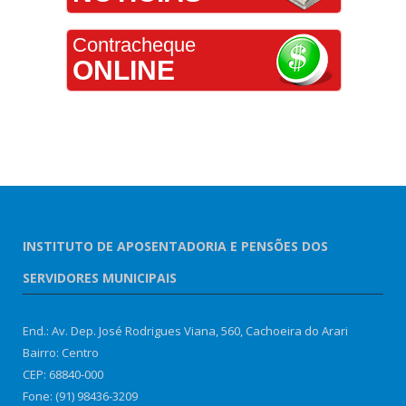
Contracheque
ONLINE
INSTITUTO DE APOSENTADORIA E PENSÕES DOS
SERVIDORES MUNICIPAIS
End.: Av. Dep. José Rodrigues Viana, 560, Cachoeira do Arari
Bairro: Centro
CEP: 68840-000
Fone: (91) 98436-3209