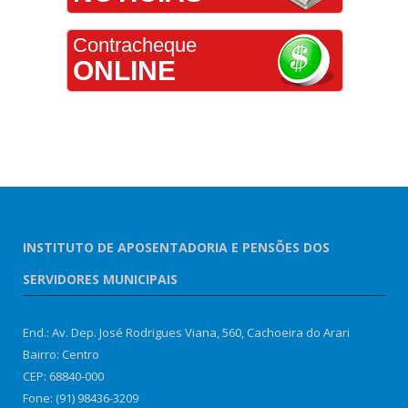
Contracheque
ONLINE
INSTITUTO DE APOSENTADORIA E PENSÕES DOS
SERVIDORES MUNICIPAIS
End.: Av. Dep. José Rodrigues Viana, 560, Cachoeira do Arari
Bairro: Centro
CEP: 68840-000
Fone: (91) 98436-3209