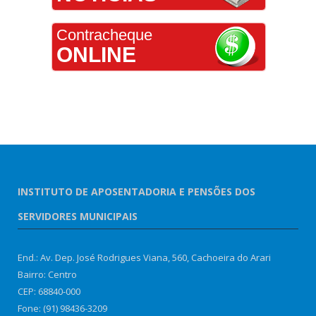
Contracheque
ONLINE
INSTITUTO DE APOSENTADORIA E PENSÕES DOS
SERVIDORES MUNICIPAIS
End.: Av. Dep. José Rodrigues Viana, 560, Cachoeira do Arari
Bairro: Centro
CEP: 68840-000
Fone: (91) 98436-3209