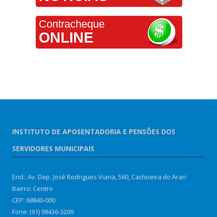
Contracheque
ONLINE
INSTITUTO DE APOSENTADORIA E PENSÕES DOS
SERVIDORES MUNICIPAIS
End.: Av. Dep. José Rodrigues Viana, 560, Cachoeira do Arari
Bairro: Centro
CEP: 68840-000
Fone: (91) 98436-3209