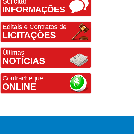
Solicitar
INFORMAÇÕES
Editais e Contratos de
LICITAÇÕES
Últimas
NOTÍCIAS
Contracheque
ONLINE