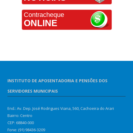
Contracheque
ONLINE
INSTITUTO DE APOSENTADORIA E PENSÕES DOS
SERVIDORES MUNICIPAIS
End.: Av. Dep. José Rodrigues Viana, 560, Cachoeira do Arari
Bairro: Centro
CEP: 68840-000
Fone: (91) 98436-3209