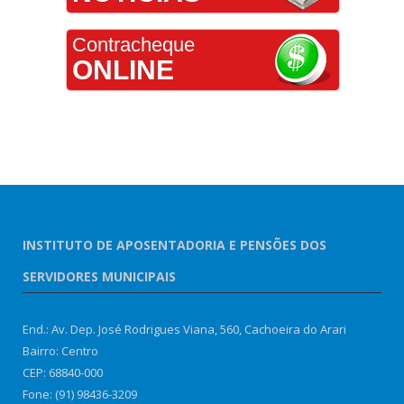
Contracheque
ONLINE
INSTITUTO DE APOSENTADORIA E PENSÕES DOS
SERVIDORES MUNICIPAIS
End.: Av. Dep. José Rodrigues Viana, 560, Cachoeira do Arari
Bairro: Centro
CEP: 68840-000
Fone: (91) 98436-3209