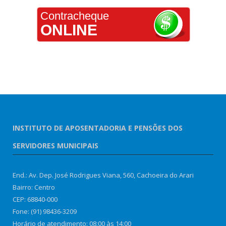
Contracheque
ONLINE
INSTITUTO DE APOSENTADORIA E PENSÕES DOS
SERVIDORES MUNICIPAIS
End.: Av. Dep. José Rodrigues Viana, 560, Cachoeira do Arari
Bairro: Centro
CEP: 68840-000
Fone: (91) 98436-3209
Horário de atendimento: 08:00 às 14:00