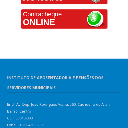
Contracheque
ONLINE
INSTITUTO DE APOSENTADORIA E PENSÕES DOS
SERVIDORES MUNICIPAIS
End.: Av. Dep. José Rodrigues Viana, 560, Cachoeira do Arari
Bairro: Centro
CEP: 68840-000
Fone: (91) 98436-3209