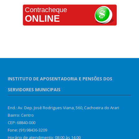
Contracheque
ONLINE
INSTITUTO DE APOSENTADORIA E PENSÕES DOS
SERVIDORES MUNICIPAIS
End.: Av. Dep. José Rodrigues Viana, 560, Cachoeira do Arari
Bairro: Centro
CEP: 68840-000
Fone: (91) 98436-3209
Horário de atendimento: 08:00 às 14:00