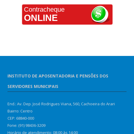
Contracheque
ONLINE
INSTITUTO DE APOSENTADORIA E PENSÕES DOS
SERVIDORES MUNICIPAIS
End.: Av. Dep. José Rodrigues Viana, 560, Cachoeira do Arari
Bairro: Centro
CEP: 68840-000
Fone: (91) 98436-3209
Horário de atendimento: 08:00 às 14:00