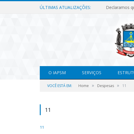
ÚLTIMAS ATUALIZAÇÕES:
O IAPSM
SERVIÇOS
ESTRUT
»
»
VOCÊ ESTÁ EM:
Home
Despesas
11
11
11