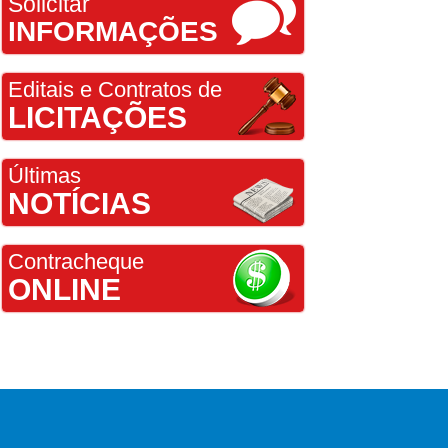
Solicitar
INFORMAÇÕES
Editais e Contratos de
LICITAÇÕES
Últimas
NOTÍCIAS
Contracheque
ONLINE