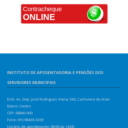
Contracheque
ONLINE
INSTITUTO DE APOSENTADORIA E PENSÕES DOS
SERVIDORES MUNICIPAIS
End.: Av. Dep. José Rodrigues Viana, 560, Cachoeira do Arari
Bairro: Centro
CEP: 68840-000
Fone: (91) 98436-3209
Horário de atendimento: 08:00 às 14:00