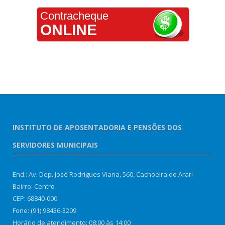
Contracheque
ONLINE
INSTITUTO DE APOSENTADORIA E PENSÕES DOS
SERVIDORES MUNICIPAIS
End.: Av. Dep. José Rodrigues Viana, 560, Cachoeira do Arari
Bairro: Centro
CEP: 68840-000
Fone: (91) 98436-3209
Horário de atendimento: 08:00 às 14:00