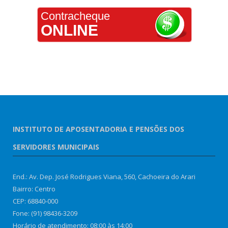
Contracheque
ONLINE
INSTITUTO DE APOSENTADORIA E PENSÕES DOS
SERVIDORES MUNICIPAIS
End.: Av. Dep. José Rodrigues Viana, 560, Cachoeira do Arari
Bairro: Centro
CEP: 68840-000
Fone: (91) 98436-3209
Horário de atendimento: 08:00 às 14:00