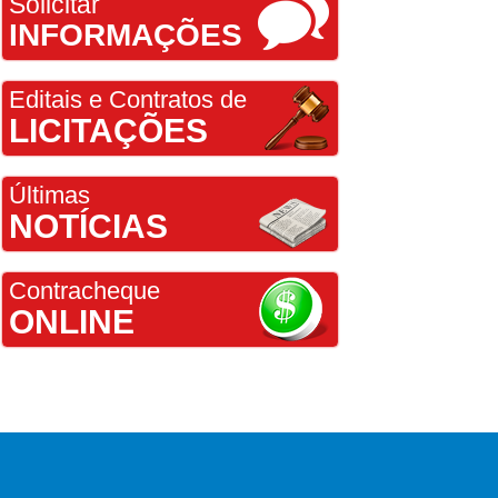
Solicitar
INFORMAÇÕES
Editais e Contratos de
LICITAÇÕES
Últimas
NOTÍCIAS
Contracheque
ONLINE