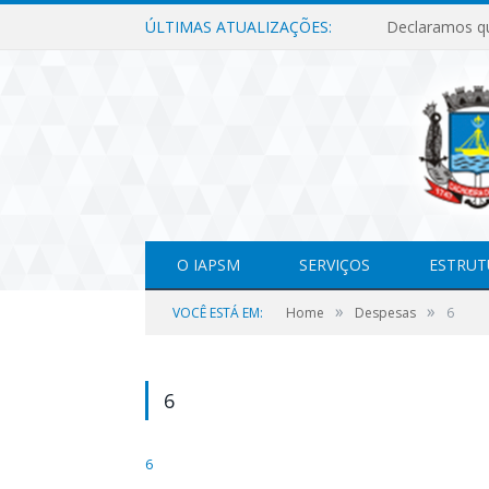
ÚLTIMAS ATUALIZAÇÕES:
O IAPSM
SERVIÇOS
ESTRUT
»
»
VOCÊ ESTÁ EM:
Home
Despesas
6
6
6