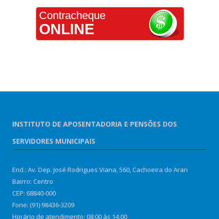
Contracheque
ONLINE
INSTITUTO DE APOSENTADORIA E PENSÕES DOS
SERVIDORES MUNICIPAIS
End.: Av. Dep. José Rodrigues Viana, 560, Cachoeira do Arari
Bairro: Centro
CEP: 68840-000
Fone: (91) 98436-3209
Horário de atendimento: 08:00 às 14:00