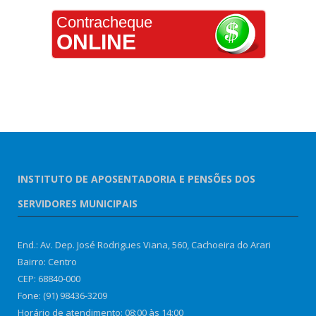
Contracheque
ONLINE
INSTITUTO DE APOSENTADORIA E PENSÕES DOS
SERVIDORES MUNICIPAIS
End.: Av. Dep. José Rodrigues Viana, 560, Cachoeira do Arari
Bairro: Centro
CEP: 68840-000
Fone: (91) 98436-3209
Horário de atendimento: 08:00 às 14:00