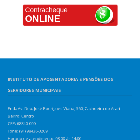
Contracheque
ONLINE
INSTITUTO DE APOSENTADORIA E PENSÕES DOS
SERVIDORES MUNICIPAIS
End.: Av. Dep. José Rodrigues Viana, 560, Cachoeira do Arari
Bairro: Centro
CEP: 68840-000
Fone: (91) 98436-3209
Horário de atendimento: 08:00 às 14:00