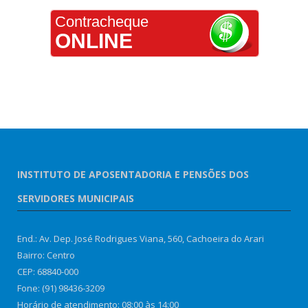
Contracheque
ONLINE
INSTITUTO DE APOSENTADORIA E PENSÕES DOS
SERVIDORES MUNICIPAIS
End.: Av. Dep. José Rodrigues Viana, 560, Cachoeira do Arari
Bairro: Centro
CEP: 68840-000
Fone: (91) 98436-3209
Horário de atendimento: 08:00 às 14:00