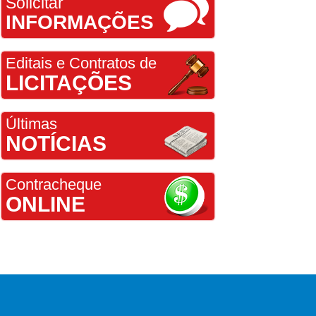
Solicitar
INFORMAÇÕES
Editais e Contratos de
LICITAÇÕES
Últimas
NOTÍCIAS
Contracheque
ONLINE