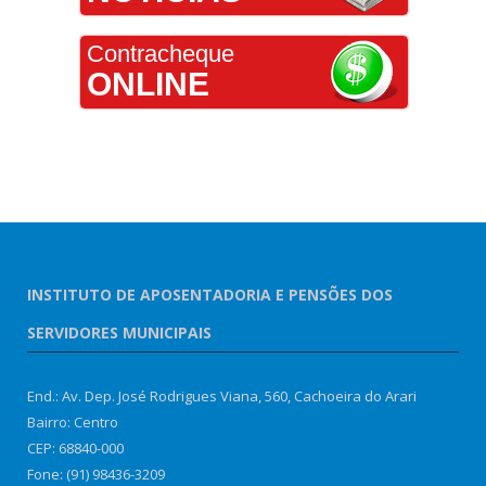
Contracheque
ONLINE
INSTITUTO DE APOSENTADORIA E PENSÕES DOS
SERVIDORES MUNICIPAIS
End.: Av. Dep. José Rodrigues Viana, 560, Cachoeira do Arari
Bairro: Centro
CEP: 68840-000
Fone: (91) 98436-3209