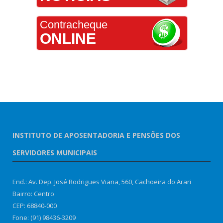
Contracheque
ONLINE
INSTITUTO DE APOSENTADORIA E PENSÕES DOS
SERVIDORES MUNICIPAIS
End.: Av. Dep. José Rodrigues Viana, 560, Cachoeira do Arari
Bairro: Centro
CEP: 68840-000
Fone: (91) 98436-3209