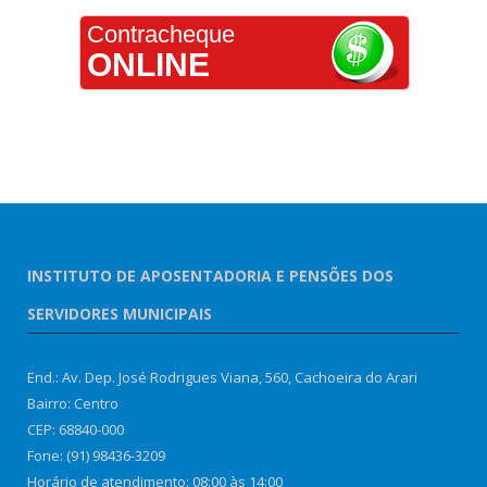
Contracheque
ONLINE
INSTITUTO DE APOSENTADORIA E PENSÕES DOS
SERVIDORES MUNICIPAIS
End.: Av. Dep. José Rodrigues Viana, 560, Cachoeira do Arari
Bairro: Centro
CEP: 68840-000
Fone: (91) 98436-3209
Horário de atendimento: 08:00 às 14:00