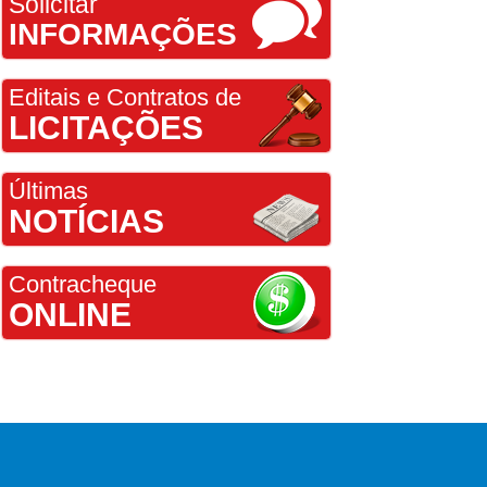
Solicitar
INFORMAÇÕES
Editais e Contratos de
LICITAÇÕES
Últimas
NOTÍCIAS
Contracheque
ONLINE