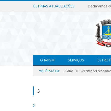
ÚLTIMAS ATUALIZAÇÕES:
O IAPSM
SERVIÇOS
ESTRUT
»
VOCÊ ESTÁ EM:
Home
Receitas Arrecadada
5
5