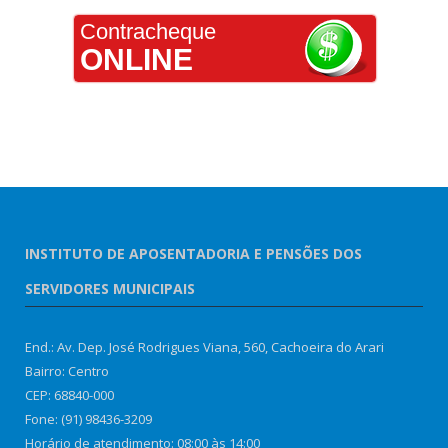
Contracheque
ONLINE
INSTITUTO DE APOSENTADORIA E PENSÕES DOS
SERVIDORES MUNICIPAIS
End.: Av. Dep. José Rodrigues Viana, 560, Cachoeira do Arari
Bairro: Centro
CEP: 68840-000
Fone: (91) 98436-3209
Horário de atendimento: 08:00 às 14:00