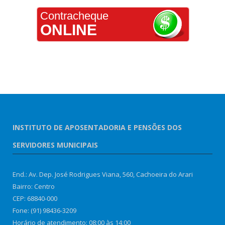
Contracheque
ONLINE
INSTITUTO DE APOSENTADORIA E PENSÕES DOS
SERVIDORES MUNICIPAIS
End.: Av. Dep. José Rodrigues Viana, 560, Cachoeira do Arari
Bairro: Centro
CEP: 68840-000
Fone: (91) 98436-3209
Horário de atendimento: 08:00 às 14:00