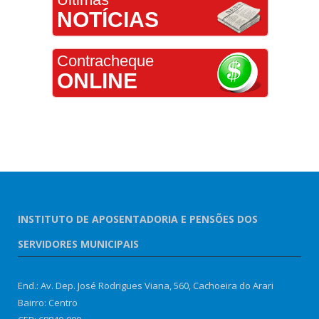
NOTÍCIAS
Contracheque
ONLINE
INSTITUTO DE APOSENTADORIA E PENSÕES DOS
SERVIDORES MUNICIPAIS
End.: Av. Dep. José Rodrigues Viana, 560, Cachoeira do Arari
Bairro: Centro