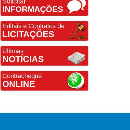
Solicitar
INFORMAÇÕES
Editais e Contratos de
LICITAÇÕES
Últimas
NOTÍCIAS
Contracheque
ONLINE