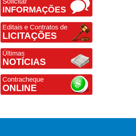
Solicitar
INFORMAÇÕES
Editais e Contratos de
LICITAÇÕES
Últimas
NOTÍCIAS
Contracheque
ONLINE