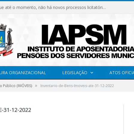
Declaramos que até o momento, não há novos processos licitatórios para o Instituto de Previdência no ano de 2026.
URA ORGANIZACIONAL
LEGISLAÇÃO
ATOS OFICI
»
o Público (IMÓVEIS)
Inventario-de-Bens-Imoveis-ate-31-12-2022
-31-12-2022